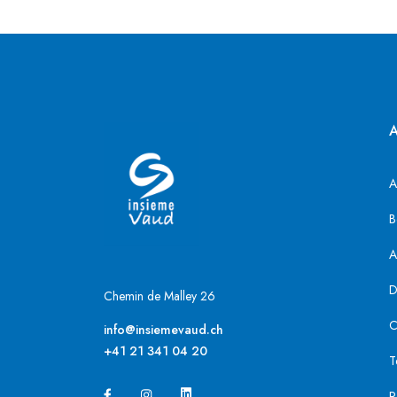
A
B
A
D
Chemin de Malley 26
C
info@insiemevaud.ch
+41 21 341 04 20
T
P