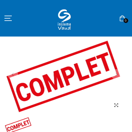
0
ACCUEIL
ASSOCIATION
BOUTIQUE
CONTACT
MON COMPTE
Langue
Devise