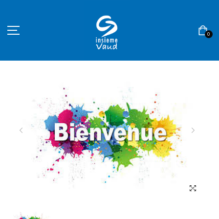
0
ACCUEIL
ASSOCIATION
BOUTIQUE
CONTACT
MON COMPTE
Langue
Devise