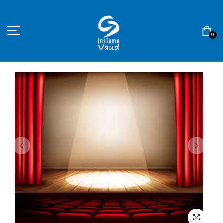
0
ACCUEIL
ASSOCIATION
BOUTIQUE
CONTACT
MON COMPTE
Langue
Devise